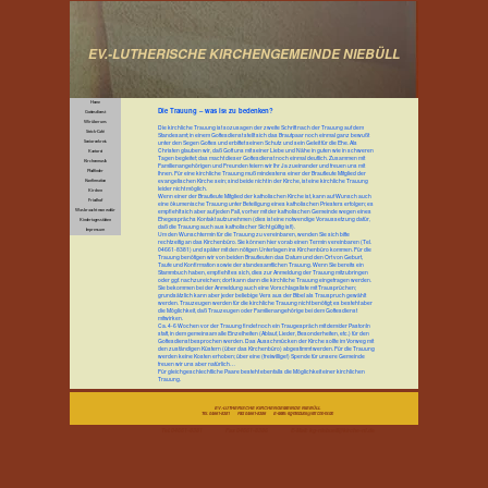
EV.-LUTHERISCHE KIRCHENGEMEINDE NIEBÜLL
Home
Die Trauung – was ist zu bedenken?
Gottesdienst
Wir über uns
Die kirchliche Trauung ist sozusagen der zweite Schritt nach der Trauung auf dem
Strick-Café
Standesamt; in einem Gottesdienst stellt sich das Brautpaar noch einmal ganz bewußt
Seniorenkreis
unter den Segen Gottes und erbittet seinen Schutz und sein Geleit für die Ehe. Als
Christen glauben wir, daß Gott uns mit seiner Liebe und Nähe in guten wie in schweren
Kantorei
Tagen begleitet; das macht dieser Gottesdienst noch einmal deutlich. Zusammen mit
Kirchenmusik
Familienangehörigen und Freunden feiern wir Ihr Ja zueinander und freuen uns mit
Pfadfinder
Ihnen. Für eine kirchliche Trauung muß mindestens einer der Brautleute Mitglied der
evangelischen Kirche sein; sind beide nicht in der Kirche, ist eine kirchliche Trauung
Konfirmation
leider nicht möglich.
Kirchen
Wenn einer der Brautleute Mitglied der katholischen Kirche ist, kann auf Wunsch auch
Friedhof
eine ökumenische Trauung unter Beteiligung eines katholischen Priesters erfolgen; es
Was braucht man wofür
empfiehlt sich aber auf jeden Fall, vorher mit der katholischen Gemeinde wegen eines
Ehegesprächs Kontakt aufzunehmen (dies ist eine notwendige Voraussetzung dafür,
Kindertagesstätten
daß die Trauung auch aus katholischer Sicht gültig ist!).
Impressum
Um den Wunschtermin für die Trauung zu vereinbaren, wenden Sie sich bitte
rechtzeitig an das Kirchenbüro. Sie können hier vorab einen Termin vereinbaren (Tel.
04661-8381) und später mit den nötigen Unterlagen ins Kirchenbüro kommen. Für die
Trauung benötigen wir von beiden Brautleuten das Datum und den Ort von Geburt,
Taufe und Konfirmation sowie der standesamtlichen Trauung. Wenn Sie bereits ein
Stammbuch haben, empfiehlt es sich, dies zur Anmeldung der Trauung mitzubringen
oder ggf. nachzureichen; dort kann dann die kirchliche Trauung eingetragen werden.
Sie bekommen bei der Anmeldung auch eine Vorschlagsliste mit Trausprüchen;
grundsätzlich kann aber jeder beliebige Vers aus der Bibel als Trauspruch gewählt
werden. Trauzeugen werden für die kirchliche Trauung nicht benötigt; es besteht aber
die Möglichkeit, daß Trauzeugen oder Familienangehörige bei dem Gottesdienst
mitwirken.
Ca. 4-6 Wochen vor der Trauung findet noch ein Traugespräch mit dem/der Pastor/in
statt, in dem gemeinsam alle Einzelheiten (Ablauf, Lieder, Besonderheiten, etc.) für den
Gottesdienst besprochen werden. Das Ausschmücken der Kirche sollte im Vorweg mit
den zuständigen Küstern (über das Kirchenbüro) abgestimmt werden. Für die Trauung
werden keine Kosten erhoben; über eine (freiwillige!) Spende für unsere Gemeinde
freuen wir uns aber natürlich…
Für gleichgeschlechtliche Paare besteht ebenfalls die Möglichkeit einer kirchlichen
Trauung.
EV.-LUTHERISCHE KIRCHENGEMEINDE NIEBÜLL
Tel. 04661-8381 Fax 04661-8386 E-Mail: kg-niebuell@kirche-nf.de
Tel. 04661-8381 Fax 04661-8386 E-Mail: kg-niebuell@kirche-nf.de