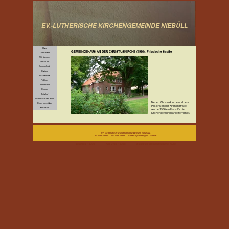
EV.-LUTHERISCHE KIRCHENGEMEINDE NIEBÜLL
Home
GEMEINDEHAUS AN DER CHRISTUSKIRCHE (1986), Friesische Straße
Gottesdienst
Wir über uns
Strick-Café
Seniorenkreis
Kantorei
Kirchenmusik
Pfadfinder
Konfirmation
Kirchen
Friedhof
Was braucht man wofür
Neben Christuskirche und dem
Kindertagesstätten
Pastorat an der Kirchenstraße
Impressum
wurde 1986 ein Haus für die
Kirchengemeindearbeit errichtet.
EV.-LUTHERISCHE KIRCHENGEMEINDE NIEBÜLL
Tel. 04661-8381 Fax 04661-8386 E-Mail: kg-niebuell@kirche-nf.de
Tel. 04661-8381 Fax 04661-8386 E-Mail: kg-niebuell@kirche-nf.de